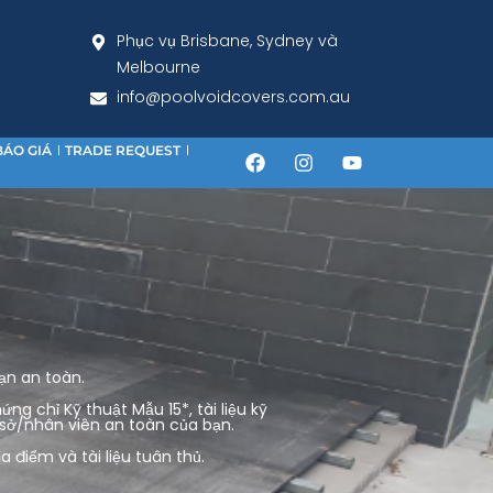
Phục vụ Brisbane, Sydney và
Melbourne
info@poolvoidcovers.com.au
BÁO GIÁ
TRADE REQUEST
ạn an toàn.
g chỉ Kỹ thuật Mẫu 15*, tài liệu kỹ
 sở/nhân viên an toàn của bạn.
 điểm và tài liệu tuân thủ.