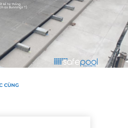
t kế hệ thống.
ch as Bunnings !!).
C CÙNG