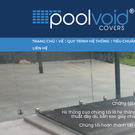
TRANG CHỦ
VỀ
QUY TRÌNH HỆ THỐNG
TIÊU CHUẨ
LIÊN HỆ
Chúng tôi 
Hệ thống của chúng tôi là hệ thống
thuật đầy đủ, bản sao giấy ch
Chúng tôi hoàn thành tất c