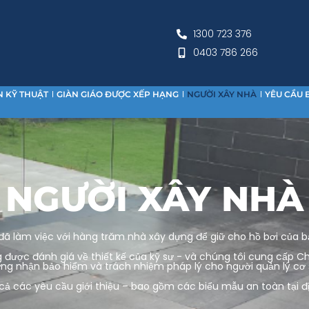
1300 723 376
0403 786 266
N KỸ THUẬT
GIÀN GIÁO ĐƯỢC XẾP HẠNG
NGƯỜI XÂY NHÀ
YÊU CẦU 
NGƯỜI XÂY NHÀ
đã làm việc với hàng trăm nhà xây dựng để giữ cho hồ bơi của b
 được đánh giá về thiết kế của kỹ sư - và chúng tôi cung cấp Chứn
ứng nhận bảo hiểm và trách nhiệm pháp lý cho người quản lý cơ
ả các yêu cầu giới thiệu – bao gồm các biểu mẫu an toàn tại địa