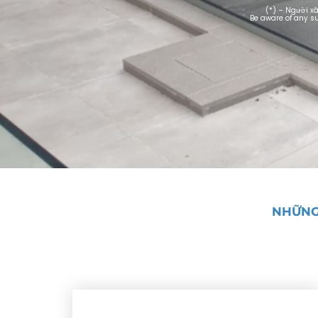
(*) – Người x
Be aware of any su
NHỮNG