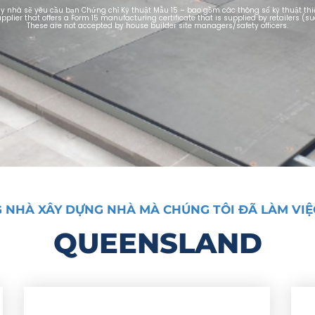
ây nhà sẽ yêu cầu bạn Chứng chỉ Kỹ thuật Mẫu 15 – bao gồm các thông số kỹ thuật thiế
pplier that offers a Form 15 manufacturing certificate that is supplied by retailers (su
These are not accepted by house builder site managers/safety officers.
 NHÀ XÂY DỰNG NHÀ MÀ CHÚNG TÔI ĐÃ LÀM VIỆ
QUEENSLAND